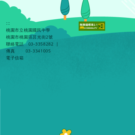
:::
桃園市立桃園國民中學
桃園市桃園區莒光街2號
聯絡電話
03-3358282
|
傳真
03-3341005
電子信箱