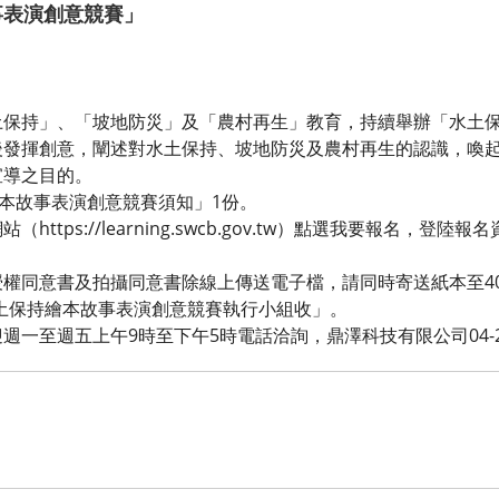
事表演創意競賽」
土保持」、「坡地防災」及「農村再生」教育，持續舉辦「水土
後發揮創意，闡述對水土保持、坡地防災及農村再生的認識，喚
宣導之目的。
繪本故事表演創意競賽須知」1份。
ttps://learning.swcb.gov.tw）點選我要報名，登
權同意書及拍攝同意書除線上傳送電子檔，請同時寄送紙本至40
8年水土保持繪本故事表演創意競賽執行小組收」。
一至週五上午9時至下午5時電話洽詢，鼎澤科技有限公司04-235