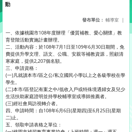
動
發布單位：
輔導室
|
一、依據桃園市108年度辦理「優質補教、愛心關懷」教
育登階活動實施計畫辦理。
二、活動內容：於108年7月1日至109年6月30日期間，免
費提供升學文理、語文、公職、安親等補教資源，照顧清
寒家庭，提供2,207個名額。
三、申請資格：
(一)凡就讀本市/區之公/私立國民小學以上之各級學校在學
學生。
(二)本市/區登記有案之中/低收入戶或特殊境遇婦女及兒少
生活扶助家庭證明並持學校輔導室或導師推薦者。
(三)經社會局訪視轉介者。
四、申請時間：自108年6月6日(星期四)至6月25日(星期
二)止。
五、領取申請表格之單位：
(一)桃園市補習教育事業協會（上班時間：週一～週五