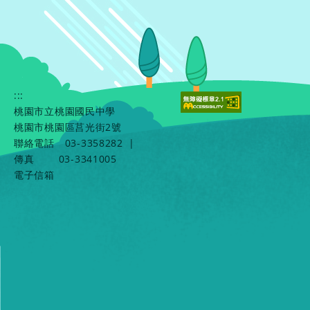
:::
桃園市立桃園國民中學
桃園市桃園區莒光街2號
聯絡電話
03-3358282
|
傳真
03-3341005
電子信箱