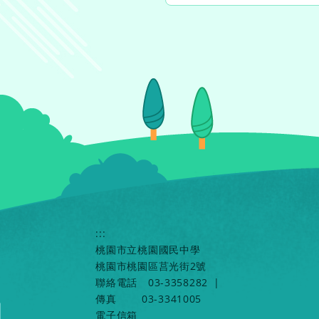
:::
桃園市立桃園國民中學
桃園市桃園區莒光街2號
聯絡電話
03-3358282
|
傳真
03-3341005
電子信箱