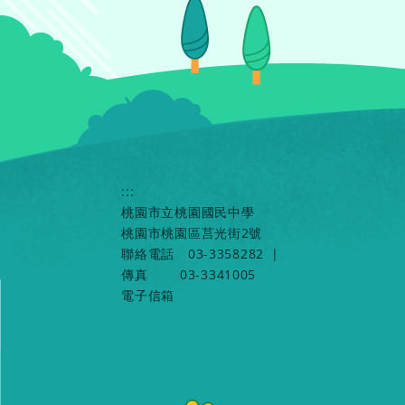
:::
桃園市立桃園國民中學
桃園市桃園區莒光街2號
聯絡電話
03-3358282
|
傳真
03-3341005
電子信箱