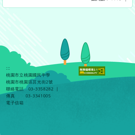
:::
桃園市立桃園國民中學
桃園市桃園區莒光街2號
聯絡電話
03-3358282
|
傳真
03-3341005
電子信箱