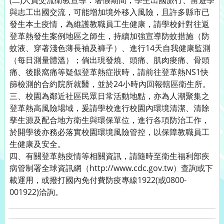
(二)人員交流衛教宣導：暑假期間，學生出國旅行、留遊學
與志工出國交流，可能增加境外移入風險，且許多縣市已
發生本土疫情，為維護教職員工生健康，請學校針對往返
登革熱發生案例地區之師生，持續加強宣導防蚊措施（防
蚊液、穿著淺色薄長袖及褲子）、進行14天自我健康監測
（每日測量體溫）；倘出現發燒、頭痛、肌肉痠痛、骨頭
痛、後眼窩痛等疑似登革熱症狀時，請前往登革熱NS1快
篩檢測的合約院所就醫，並於24小時內回報轄區衛生所。
三、校園為鄰近社區民眾日常活動地點，亦為人潮聚集之
登革熱高風險場域，爰請學校進行校園內環境清潔、清除
孳生源及配合地方衛生與環保單位，進行各項防治工作，
於開學後亦務必落實校園環境風險管控，以保障教職員工
生健康及安全。
四、有關登革熱疫情等相關資訊，請隨時至衛生福利部疾
病管制署全球資訊網（http://www.cdc.gov.tw）查詢或下
載運用，或撥打國內免付費防疫專線1922(或0800-
001922)洽詢。