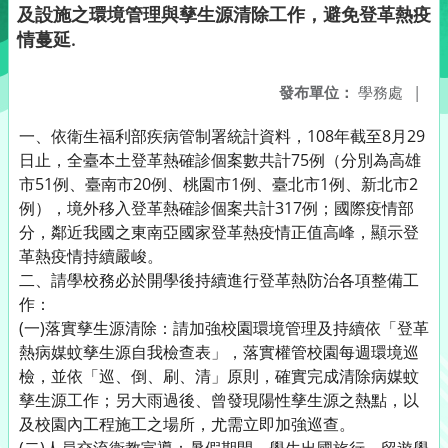
及設施之環境管理與孳生源清除工作，避免登革熱疫
情蔓延.
發布單位：
學務處
|
一、依衛生福利部疾病管制署統計資料，108年截至8月29
日止，全臺本土登革熱確診個案數共計75例（分別為高雄
市51例、臺南市20例、桃園市1例、臺北市1例、新北市2
例），境外移入登革熱確診個案共計317例；國際疫情部
分，鄰近我國之東南亞國家登革熱疫情正值高峰，顯示登
革熱疫情持續嚴峻。
二、請學校務必於開學後持續進行登革熱防治各項整備工
作：
(一)落實孳生源清除：請加強校園環境管理及持續依「登革
熱病媒蚊孳生源自我檢查表」，落實權管校園每週環境巡
檢，並依「巡、倒、刷、清」原則，確實完成清除病媒蚊
孳生源工作；另大雨過後、曾發現陽性孳生源之熱點，以
及校園內工程施工之場所，尤需立即加強巡查。