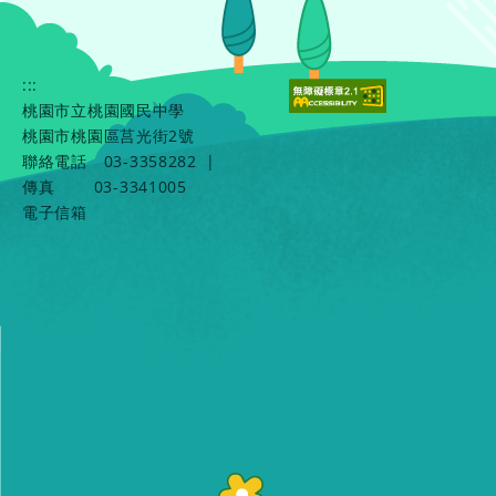
:::
桃園市立桃園國民中學
桃園市桃園區莒光街2號
聯絡電話
03-3358282
|
傳真
03-3341005
電子信箱