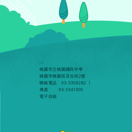
:::
桃園市立桃園國民中學
桃園市桃園區莒光街2號
聯絡電話
03-3358282
|
傳真
03-3341005
電子信箱