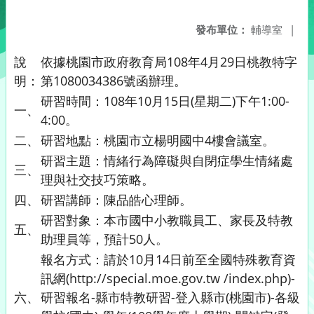
發布單位：
輔導室
|
說
依據桃園市政府教育局108年4月29日桃教特字
明：
第1080034386號函辦理。
研習時間：108年10月15日(星期二)下午1:00-
一、
4:00。
二、
研習地點：桃園市立楊明國中4樓會議室。
研習主題：情緒行為障礙與自閉症學生情緒處
三、
理與社交技巧策略。
四、
研習講師：陳品皓心理師。
研習對象：本市國中小教職員工、家長及特教
五、
助理員等，預計50人。
報名方式：請於10月14日前至全國特殊教育資
訊網(http://special.moe.gov.tw /index.php)-
六、
研習報名-縣市特教研習-登入縣市(桃園市)-各級