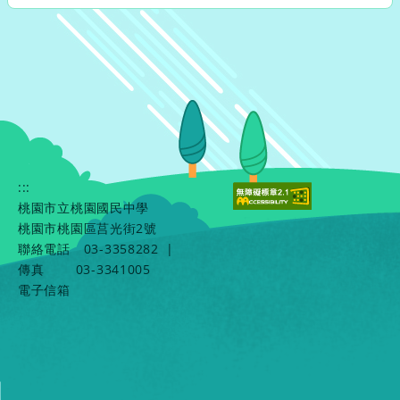
:::
桃園市立桃園國民中學
桃園市桃園區莒光街2號
聯絡電話
03-3358282
|
傳真
03-3341005
電子信箱