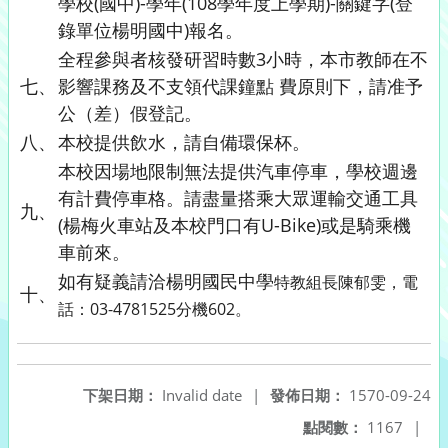
學校(國中)-學年(108學年度上學期)-關鍵字(登
錄單位楊明國中)報名。
全程參與者核發研習時數3小時，本市教師在不
七、
影響課務及不支領代課鐘點 費原則下，請准予
公（差）假登記。
八、
本校提供飲水，請自備環保杯。
本校因場地限制無法提供汽車停車，學校週邊
有計費停車格。請盡量搭乘大眾運輸交通工具
九、
(楊梅火車站及本校門口有U-Bike)或是騎乘機
車前來。
如有疑義請洽楊明國民中學
特教組長陳郁雯，電
十、
話：03-4781525分機602。
下架日期：
Invalid date
|
發佈日期：
1570-09-24
點閱數：
1167
|