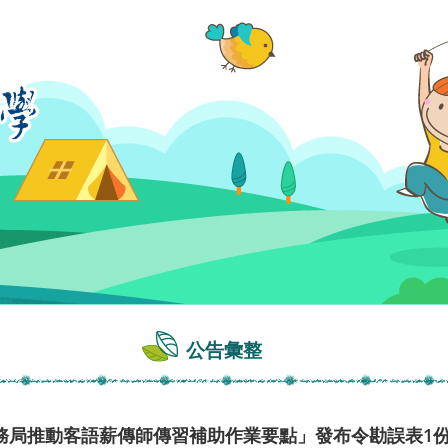
公告彙整
務局推動客語薪傳師傳習補助作業要點」發布令勘誤表1