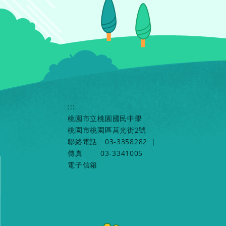
:::
桃園市立桃園國民中學
桃園市桃園區莒光街2號
聯絡電話
03-3358282
|
傳真
03-3341005
電子信箱