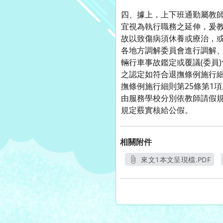
四、據上，上下班通勤屬教
宜視為執行職務之延伸，爰
故以致傷病須休養或療治，
各地方調解委員會進行調解
輛行車事故鑑定或覆議(委員
之認定如符合退撫條例施行細
撫條例施行細則第25條第1
由服務學校分別依教師請假規
規定覈實核給公假。
相關附件
來文1本文呈現檔.PDF
另開新視窗