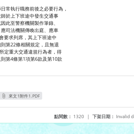
師日常執行職務前後之必要行為，
教師於上下班途中發生交通事
或因此至警察機關製作筆錄、
、應司法機關傳喚出庭、應車
)會要求列席，其上下班途中
則第22條相關規定，且無退
項所定重大交通違規行為者，得
則第4條第1項第6款及第10款
來文1附件1.PDF
另開新視窗
點閱數：
1320
|
下架日期：
Invalid d