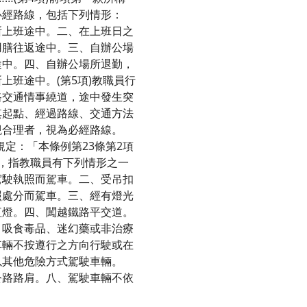
必經路線，包括下列情形：
所上班途中。二、在上班日之
用膳往返途中。三、自辦公場
途中。四、自辦公場所退勤，
上班途中。(第5項)教職員行
路交通情事繞道，途中發生突
其起點、經過路線、交通方法
觀合理者，視為必經路線。
規定：「本條例第23條第2項
，指教職員有下列情形之一
駕駛執照而駕車。二、受吊扣
照處分而駕車。三、經有燈光
紅燈。四、闖越鐵路平交道。
、吸食毒品、迷幻藥或非治療
車輛不按遵行之方向行駛或在
以其他危險方式駕駛車輛。
公路路肩。八、駕駛車輛不依