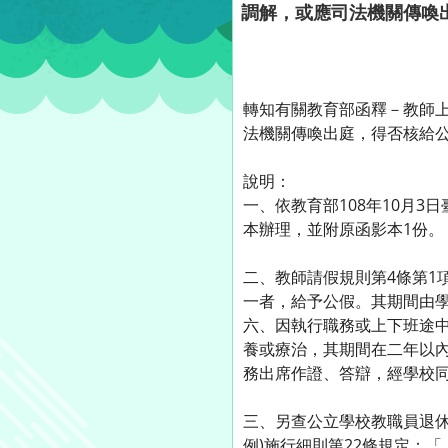
調解，或應司法機關傳喚
轉知有關教育部函釋－教師
法機關傳喚出庭，得否核給
說明：
一、依教育部108年10月3日臺
本辦理，並附原函影本1份。
二、教師請假規則第4條第1
一者，給予公假。其期間由學
六、因執行職務或上下班途
養或療治，其期間在二年以內
務出席作證、答辯，經學校同
三、另查公立學校教職員退休
例)施行細則第22條規定：「