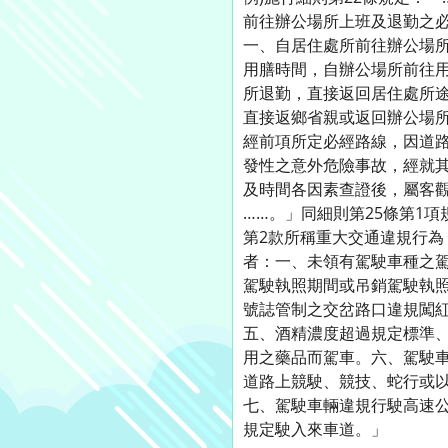
前往辦公場所上班及退勤之
一、自居住處所前往辦公場
用膳時間，自辦公場所前往
所退勤，直接返回居住處所
直接返鄉省親或返回辦公場所
經前項所定必經路線，因道
發性之意外危險事故，經就
及時間各因素查證後，屬客
……。」同細則第25條第1項
第2款所稱重大交通違規行為
者：一、未領有駕駛車種之
駕駛執照期間或吊銷駕駛執
號誌管制之交岔路口違規闖
五、酒精濃度超過規定標準
用之藥品而駕車。六、駕駛
道路上競駛、競技、蛇行或
七、駕駛車輛違規行駛高速
規定駛入來車道。」