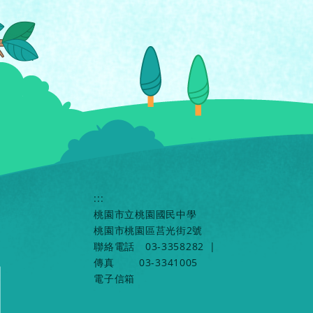
:::
桃園市立桃園國民中學
桃園市桃園區莒光街2號
聯絡電話
03-3358282
|
傳真
03-3341005
電子信箱