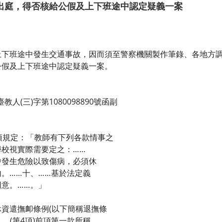
出庭，得否核給公假及上下班途中認定疑義一案
上下班途中發生交通事故，因而須至警察機關製作筆錄、各地方
公假及上下班途中認定疑義一案。
教人(三)字第1080098890號函副
項規定：「教師有下列各款情事之
校視實際需要定之：……
中發生危險以致傷病，必須休
。……十、……基於法定義
意。……。」
資遣撫卹條例(以下簡稱退撫條
……(第4項)前項第一款所稱