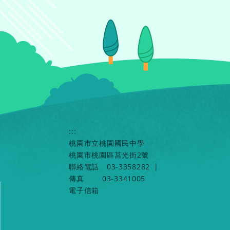
:::
桃園市立桃園國民中學
桃園市桃園區莒光街2號
聯絡電話
03-3358282
|
傳真
03-3341005
電子信箱