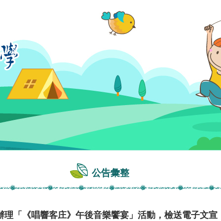
公告彙整
辦理「《唱響客庄》午後音樂饗宴」活動，檢送電子文宣（