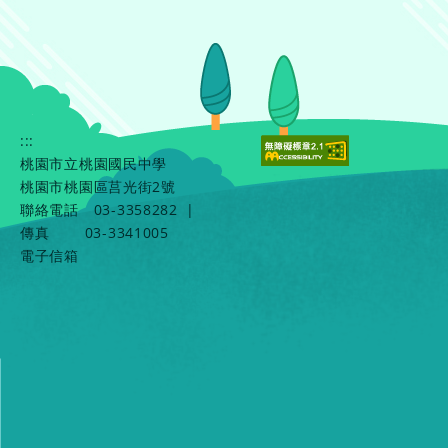
:::
桃園市立桃園國民中學
桃園市桃園區莒光街2號
聯絡電話
03-3358282
|
傳真
03-3341005
電子信箱