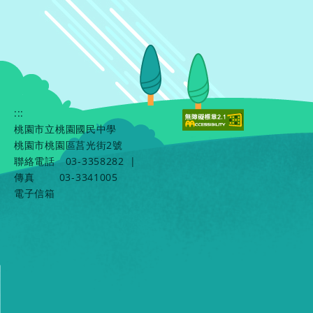
:::
桃園市立桃園國民中學
桃園市桃園區莒光街2號
聯絡電話
03-3358282
|
傳真
03-3341005
電子信箱