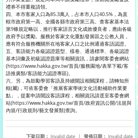
禮券不得重複請領。
四、本市客家人口為85.3萬人，占本市人口40.5%，為直
轄市政府第一高、全國各縣市政府第三高。查客家基本法
第9條規定略以，推行客家語言文化成效優良者，應由各級
政府予以獎勵。服務於客家文化重點發展區之公教人員，
應有符合服務機關所在地客家人口之比例通過客語認證。
五、客語能力各級認證題型、樣卷、通過標準、各級認證
基本詞彙及初級認證題庫等相關資訊，請參閱客委會網站
(https://www.hakka.gov.tw/首頁/服務園地/表單下載/客
語推廣類/客語能力認證專區)。
六、另，為鼓勵學習客語及持續開設相關課程，請轉知所
轄(屬)，可依客委會「推展客家學術文化活動補助作業要
點」，提案申請開設客語課程，相關資訊請逕至客委會網
站(https://www.hakka.gov.tw/首頁/政府資訊公開/法規與
內規/行政規則/藝文發展類)查詢。
下架日期：
Invalid date
|
發佈日期：
Invalid date