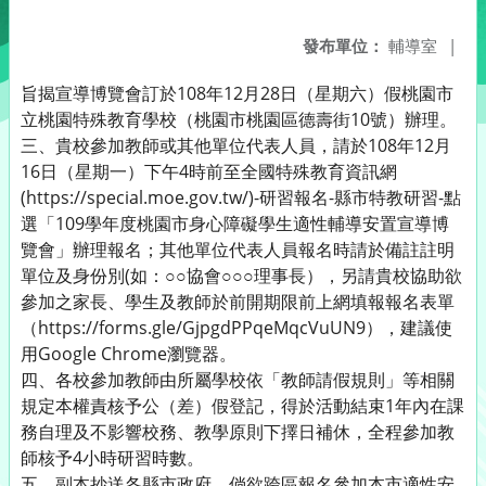
發布單位：
輔導室
|
旨揭宣導博覽會訂於108年12月28日（星期六）假桃園市
立桃園特殊教育學校（桃園市桃園區德壽街10號）辦理。
三、貴校參加教師或其他單位代表人員，請於108年12月
16日（星期一）下午4時前至全國特殊教育資訊網
(https://special.moe.gov.tw/)-研習報名-縣市特教研習-點
選「109學年度桃園市身心障礙學生適性輔導安置宣導博
覽會」辦理報名；其他單位代表人員報名時請於備註註明
單位及身份別(如：○○協會○○○理事長），另請貴校協助欲
參加之家長、學生及教師於前開期限前上網填報報名表單
（https://forms.gle/GjpgdPPqeMqcVuUN9），建議使
用Google Chrome瀏覽器。
四、各校參加教師由所屬學校依「教師請假規則」等相關
規定本權責核予公（差）假登記，得於活動結束1年內在課
務自理及不影響校務、教學原則下擇日補休，全程參加教
師核予4小時研習時數。
五、副本抄送各縣市政府，倘欲跨區報名參加本市適性安