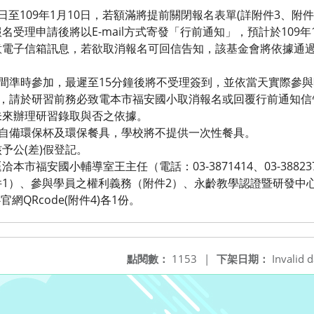
11日至109年1月10日，若額滿將提前關閉報名表單(詳附件3、附
受理申請後將以E-mail方式寄發「行前通知」，預計於109
意電子信箱訊息，若欲取消報名可回信告知，該基金會將依據通
時間準時參加，最遲至15分鐘後將不受理簽到，並依當天實際參
者，請於研習前務必致電本市福安國小取消報名或回覆行前通知
未來辦理研習錄取與否之依據。
員自備環保杯及環保餐具，學校將不提供一次性餐具。
予公(差)假登記。
市福安國小輔導室王主任（電話：03-3871414、03-38823
1）、參與學員之權利義務（附件2）、永齡教學認證暨研發中心
網QRcode(附件4)各1份。
點閱數：
1153
|
下架日期：
Invalid d