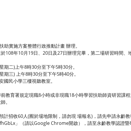
習扶助實施方案整體行政推動計畫 辦理。
於108年10月19日、20日及27日辦理完畢，第二場研習時間
(星期二)上午8時30分至下午5時30分。
星期三) 上午8時30分至下午5時40分。
福安國民小學三樓視聽教室。
前教育署規定現職8小時或非現職18小時學習扶助師資研習課程
教師。
次預計招收60人(囿於場地限制，請勿現 場報名)，請先申請永齡
t.cc/fhGbLx」（請以Google Chrome開啟），請至永齡教