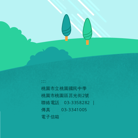
:::
桃園市立桃園國民中學
桃園市桃園區莒光街2號
聯絡電話
03-3358282
|
傳真
03-3341005
電子信箱