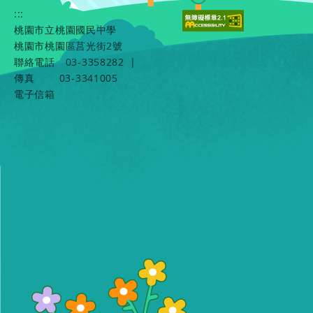
:::
桃園市立桃園國民中學
桃園市桃園區莒光街2號
聯絡電話
03-3358282
|
傳真
03-3341005
電子信箱