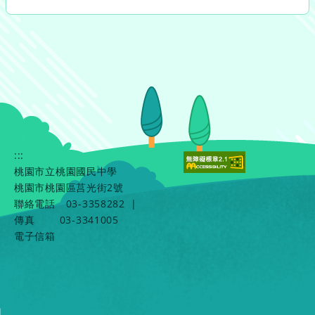
:::
桃園市立桃園國民中學
桃園市桃園區莒光街2號
聯絡電話
03-3358282
|
傳真
03-3341005
電子信箱