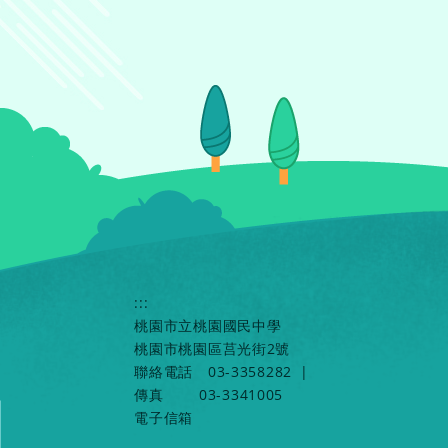
:::
桃園市立桃園國民中學
桃園市桃園區莒光街2號
聯絡電話
03-3358282
|
傳真
03-3341005
電子信箱