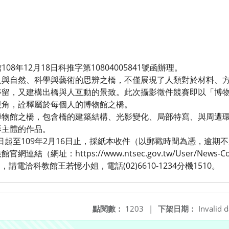
8年12月18日科推字第10804005841號函辦理。
人與自然、科學與藝術的思辨之橋，不僅展現了人類對於材料、
停留，又建構出橋與人互動的景致。此次攝影徵件競賽即以「博
視角，詮釋屬於每個人的博物館之橋。
博物館之橋，包含橋的建築結構、光影變化、局部特寫、與周遭
影主體的作品。
1日起至109年2月16日止，採紙本收件（以郵戳時間為憑，逾期
網址：https://www.ntsec.gov.tw/User/News-Conte
題，請電洽科教館王若憶小姐，電話(02)6610-1234分機1510。
點閱數：
1203
|
下架日期：
Invalid d