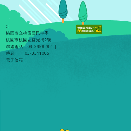
:::
桃園市立桃園國民中學
桃園市桃園區莒光街2號
聯絡電話
03-3358282
|
傳真
03-3341005
電子信箱