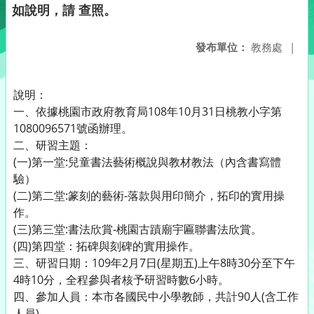
如說明，請 查照。
發布單位：
教務處
|
說明：
一、依據桃園市政府教育局108年10月31日桃教小字第
1080096571號函辦理。
二、研習主題：
(一)第一堂:兒童書法藝術概說與教材教法（內含書寫體
驗）
(二)第二堂:篆刻的藝術-落款與用印簡介，拓印的實用操
作。
(三)第三堂:書法欣賞-桃園古蹟廟宇匾聯書法欣賞。
(四)第四堂：拓碑與刻碑的實用操作。
三、研習日期：109年2月7日(星期五)上午8時30分至下午
4時10分，全程參與者核予研習時數6小時。
四、參加人員：本市各國民中小學教師，共計90人(含工作
人員)。