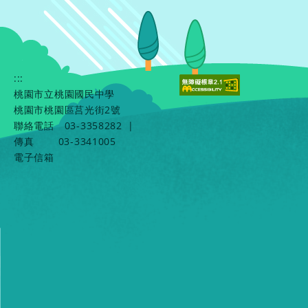
:::
桃園市立桃園國民中學
桃園市桃園區莒光街2號
聯絡電話
03-3358282
|
傳真
03-3341005
電子信箱