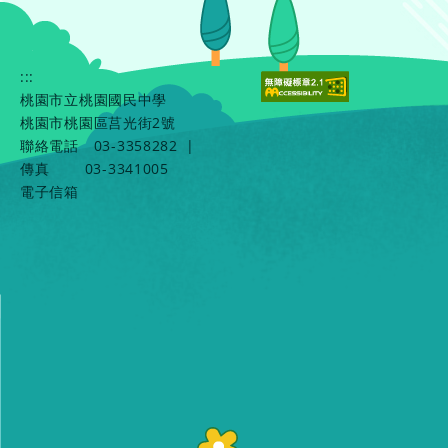
:::
桃園市立桃園國民中學
桃園市桃園區莒光街2號
聯絡電話
03-3358282
|
傳真
03-3341005
電子信箱