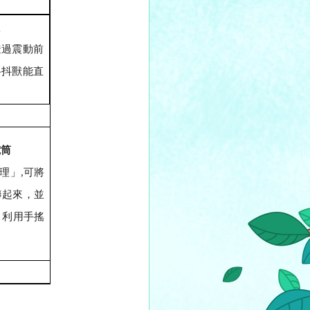
透過震動前
抖抖獸能直
電筒
理」
,
可將
聯起來，並
，利用手搖