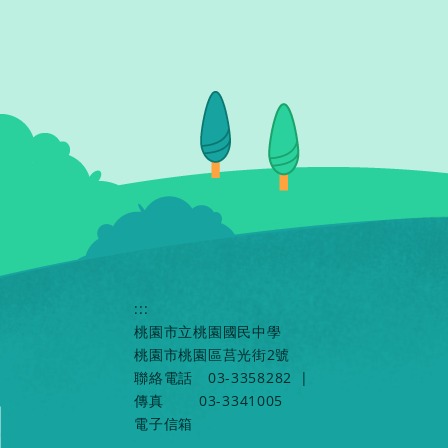
:::
桃園市立桃園國民中學
桃園市桃園區莒光街2號
聯絡電話
03-3358282
|
傳真
03-3341005
電子信箱