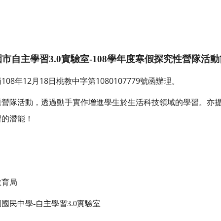
園市自主學習
3.0
實驗室
-108
學年度寒假探究性營隊活動
108
12
18
1080107779
局
年
月
日桃教中字第
號函辦理。
題營隊活動，透過動手實作增進學生於生活科技領域的學習。亦
習的潛能！
教育局
園國民中學
-
自主學習
3.0
實驗室