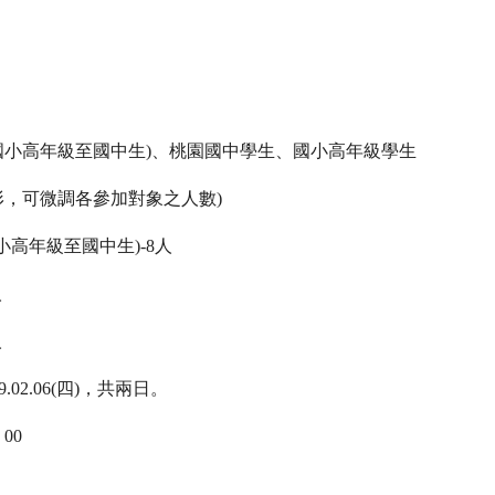
：
國小高年級至國中生
)
、桃園國中學生、國小高年級學生
形，可微調各參加對象之人數
)
小高年級至國中生
)-8
人
人
人
9.02.06(
四
)
，共兩日。
：
00