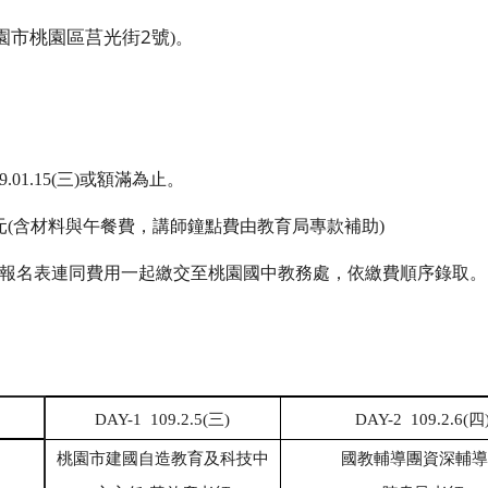
2
園市桃園區莒光街
號
)
。
9.01.15(
三
)
或額滿為止。
元
(
含材料與午餐費，講師鐘點費由教育局專款補助
)
報名表連同費用一起繳交至桃園國中教務處，依繳費順序錄取。
DAY-1 109.2.5(
三
)
DAY-2 109.2.6(
四
桃園市建國自造教育及科技中
國教輔導團資深輔導