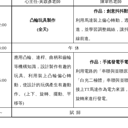
心主任
-
黃啟彥老師
陳韋邑老師
作品：創意抖抖獸
凸輪玩具製作
利用馬達裝上偏心轉動，
2:00
(
全天
)
進，並學習調整鐵絲，讓
線前進。
3:00
午
休
應用凸輪、連桿、曲柄和齒輪
作品：手搖發電手
等機構知識，設計製作有趣的
利用電路的「串聯與並聯原
玩具。利用裝上凸輪偏心轉
6:00
「白光二極體」串聯與並
動，使設計的玩偶產生有趣動
接上
TT
馬達作為電力來源
作。
(
上下、旋轉、擺動、平
旋轉來進行發電。
移等
)
~
賦
歸