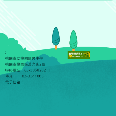
:::
桃園市立桃園國民中學
桃園市桃園區莒光街2號
聯絡電話
03-3358282
|
傳真
03-3341005
電子信箱