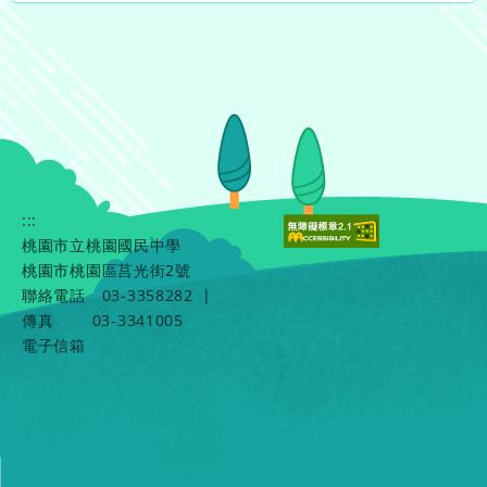
:::
桃園市立桃園國民中學
桃園市桃園區莒光街2號
聯絡電話
03-3358282
|
傳真
03-3341005
電子信箱