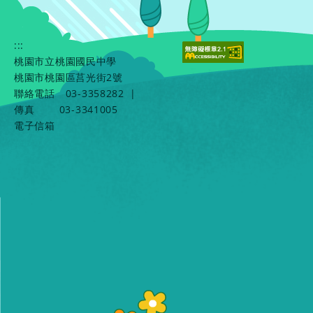
:::
桃園市立桃園國民中學
桃園市桃園區莒光街2號
聯絡電話
03-3358282
|
傳真
03-3341005
電子信箱