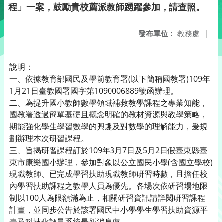
程」一案，鼓勵貴校薦派教師踴躍參加，請查照。
發布單位：
教務處
|
說明：
一、依據教育部國民及學前教育署(以下簡稱國教署)109年
1月21日臺教國署國字第1090006889號函辦理。
二、為提升國小教師數學領域補救教學課程之專業知能，
國教署透過簡單基礎且概念明確的教材資源與教學策略，
期能強化學生學習數學的興趣及對數學的理解能力，爰規
劃辦理本次研習課程。
三、旨揭研習課程訂於109年3月7日及5月2日假臺東縣臺
東市康樂國小辦理，參加對象以公立國民小學(含國立學校)
現職教師、已完成學習扶助現職教師研習時數，且擔任校
內學習扶助課程之教學人員為優先。各場次依研習場地限
制以100人為限額滿為止，相關研習資訊請詳閱研習課程
計畫，並同步公告於該署國民中小學學生學習扶助資源平
臺及科技化評量系統最新消息處。