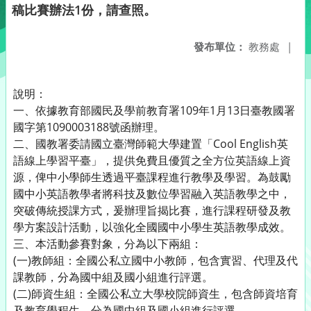
稿比賽辦法1份，請查照。
發布單位：
教務處
|
說明：
一、依據教育部國民及學前教育署109年1月13日臺教國署
國字第1090003188號函辦理。
二、國教署委請國立臺灣師範大學建置「Cool English英
語線上學習平臺」，提供免費且優質之全方位英語線上資
源，俾中小學師生透過平臺課程進行教學及學習。為鼓勵
國中小英語教學者將科技及數位學習融入英語教學之中，
突破傳統授課方式，爰辦理旨揭比賽，進行課程研發及教
學方案設計活動，以強化全國國中小學生英語教學成效。
三、本活動參賽對象，分為以下兩組：
(一)教師組：全國公私立國中小教師，包含實習、代理及代
課教師，分為國中組及國小組進行評選。
(二)師資生組：全國公私立大學校院師資生，包含師資培育
及教育學程生，分為國中組及國小組進行評選。