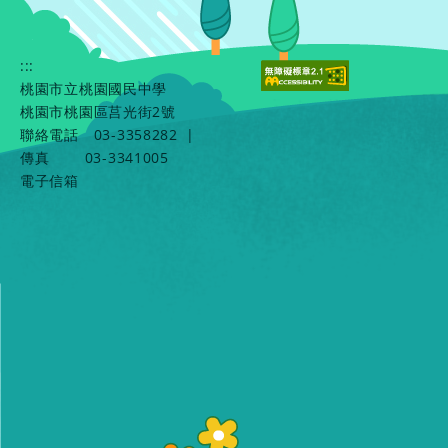
:::
桃園市立桃園國民中學
桃園市桃園區莒光街2號
聯絡電話
03-3358282
|
傳真
03-3341005
電子信箱