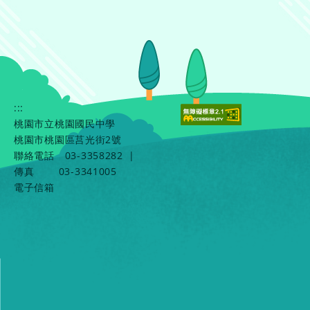
:::
桃園市立桃園國民中學
桃園市桃園區莒光街2號
聯絡電話
03-3358282
|
傳真
03-3341005
電子信箱