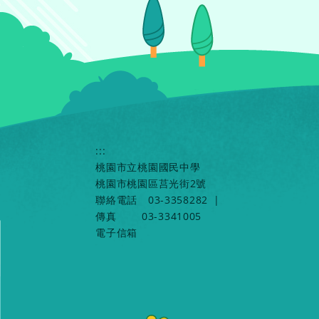
:::
桃園市立桃園國民中學
桃園市桃園區莒光街2號
聯絡電話
03-3358282
|
傳真
03-3341005
電子信箱