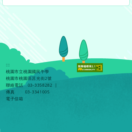
:::
桃園市立桃園國民中學
桃園市桃園區莒光街2號
聯絡電話
03-3358282
|
傳真
03-3341005
電子信箱