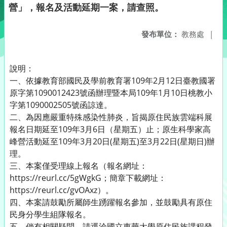
營」，報名及活動延期一案，請查照。
發布單位：
教務處
|
說明：
一、依據教育部國民及學前教育署109年2月12日臺教國署
原字第1090012423號函辦理暨本局109年1月10日桃教小
字第1090002505號函諒達。
二、為因應嚴重特殊感染性肺炎，旨揭原住民族雲端科展
報名日期延至109年3月6日（星期五）止；原生科學家高
峰營活動延至109年3月20日(星期五)至3月22日(星期日)辦
理。
三、本案僅受理線上報名（報名網址：
https://reurl.cc/5gWgkG；簡章下載網址：
https://reurl.cc/gvOAxz）。
四、本案請鼓勵所屬師生踴躍報名參加，並鼓勵具有原住
民身分學生組隊報名。
五、倘有相關疑問，請逕洽國立東華大學原住民族課程發