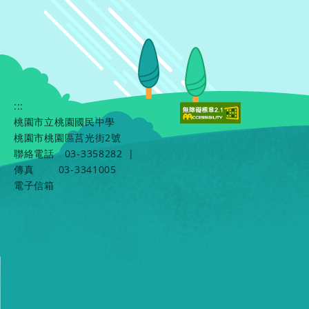
:::
桃園市立桃園國民中學
桃園市桃園區莒光街2號
聯絡電話
03-3358282
|
傳真
03-3341005
電子信箱