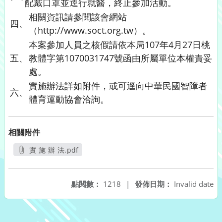
配戴口罩並逕行就醫，終止參加活動。
相關資訊請參閱該會網站
四、
（http://www.soct.org.tw）。
本案參加人員之核假請依本局107年4月27日桃
五、
教體字第1070031747號函由所屬單位本權責妥
處。
實施辦法詳如附件，或可逕向中華民國智障者
六、
體育運動協會洽詢。
相關附件
實 施 辦 法.pdf
另開新視窗
點閱數：
1218
|
發佈日期：
Invalid date