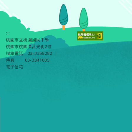
:::
桃園市立桃園國民中學
桃園市桃園區莒光街2號
聯絡電話
03-3358282
|
傳真
03-3341005
電子信箱