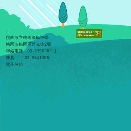
:::
桃園市立桃園國民中學
桃園市桃園區莒光街2號
聯絡電話
03-3358282
|
傳真
03-3341005
電子信箱