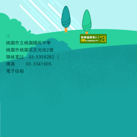
:::
桃園市立桃園國民中學
桃園市桃園區莒光街2號
聯絡電話
03-3358282
|
傳真
03-3341005
電子信箱