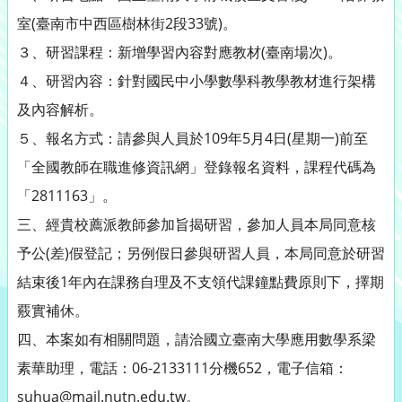
室(臺南市中西區樹林街2段33號)。
３、研習課程：新增學習內容對應教材(臺南場次)。
４、研習內容：針對國民中小學數學科教學教材進行架構
及內容解析。
５、報名方式：請參與人員於109年5月4日(星期一)前至
「全國教師在職進修資訊網」登錄報名資料，課程代碼為
「2811163」。
三、經貴校薦派教師參加旨揭研習，參加人員本局同意核
予公(差)假登記；另例假日參與研習人員，本局同意於研習
結束後1年內在課務自理及不支領代課鐘點費原則下，擇期
覈實補休。
四、本案如有相關問題，請洽國立臺南大學應用數學系梁
素華助理，電話：06-2133111分機652，電子信箱：
suhua@mail.nutn.edu.tw。