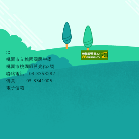
:::
桃園市立桃園國民中學
桃園市桃園區莒光街2號
聯絡電話
03-3358282
|
傳真
03-3341005
電子信箱