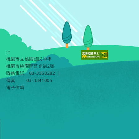
:::
桃園市立桃園國民中學
桃園市桃園區莒光街2號
聯絡電話
03-3358282
|
傳真
03-3341005
電子信箱