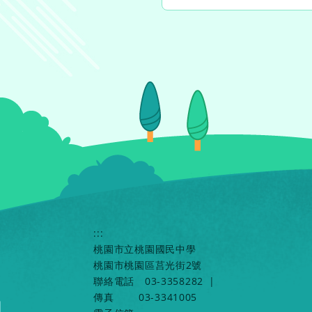
:::
桃園市立桃園國民中學
桃園市桃園區莒光街2號
聯絡電話
03-3358282
|
傳真
03-3341005