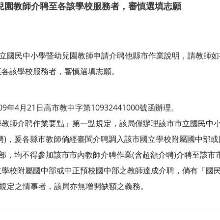
兒園教師介聘至各該學校服務者，審慎選填志願
公立國民中小學暨幼兒園教師申請介聘他縣市作業說明，請教師
至各該學校服務者，審慎選填志願。
年4月21日高市教中字第10932441000號函辦理。
學教師介聘作業要點」第一點規定，該局僅辦理該市市立國民中
聘)，爰各縣市教師倘經臺閩介聘調入該市國立學校附屬國中部
中部，均不得參加該市市內教師介聘作業(含超額介聘)介聘至該市
立學校附屬國中部或中正預校國中部之教師達成介聘，倘有「國
項規定之情事者，該局亦無增開缺額之義務。