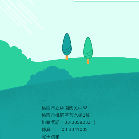
:::
桃園市立桃園國民中學
桃園市桃園區莒光街2號
聯絡電話
03-3358282
|
傳真
03-3341005
電子信箱