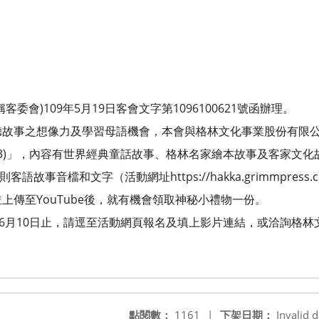
委會)109年5月19日客會文字第1096100621號函辦理。
聽故事之想像力及學習母語機會，本會與格林文化事業股份有限
MP3)」，內容有世界經典童話故事、格林名家繪本故事及客家文化
故事音檔和文字（活動網址https://hakka.grimmpress.com
上傳至YouTube後，就有機會領取神秘小禮物一份。
年6月10日止，請逕至活動網頁報名及填上影片連結，或洽詢格
點閱數：
1161
|
下架日期：
Invalid d