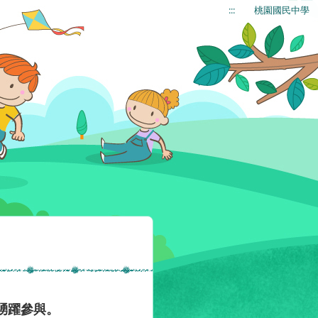
:::
桃園國民中學
踴躍參與。