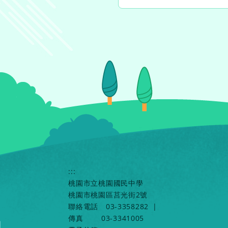
:::
桃園市立桃園國民中學
桃園市桃園區莒光街2號
聯絡電話
03-3358282
|
傳真
03-3341005