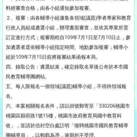
料經審查合格，由各小組通知參加複審。
２、複審：由各輔導小組邀集各領域(議題)學者專家和教育
行政人員組成遴選小組，辦理書面審查，並依其專業所需
訂定進行方式；複審期程自109年7月1日至7月10日止，參
加遴選者逕依輔導小組指定時間、地點參加複審；輔導小
組於109年7月15日前將複審結果函報本局。
四、錄取公告：遴選結束，確定錄取名單後公布於本市國
民教育輔導團網站。
五、每人限報名一個領域(議題)輔導小組，不得跨領域報
名。
六、本案相關報名表件，請以掛號郵寄至「330206桃園市
桃園區縣府路1號15樓，桃園市政府教育局國中教育科
收」，並請於信封空白處註明「徵聘桃園市國民教育輔導
團輔導員」，以郵戳為憑，逾期恕不受理。