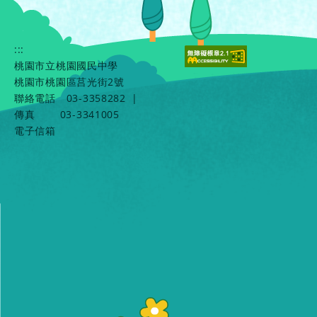
:::
桃園市立桃園國民中學
桃園市桃園區莒光街2號
聯絡電話
03-3358282
|
傳真
03-3341005
電子信箱