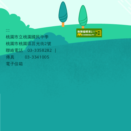
:::
桃園市立桃園國民中學
桃園市桃園區莒光街2號
聯絡電話
03-3358282
|
傳真
03-3341005
電子信箱