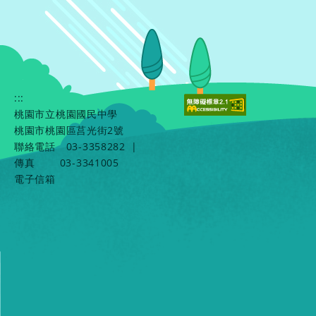
:::
桃園市立桃園國民中學
桃園市桃園區莒光街2號
聯絡電話
03-3358282
|
傳真
03-3341005
電子信箱