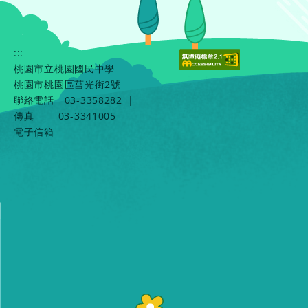
:::
桃園市立桃園國民中學
桃園市桃園區莒光街2號
聯絡電話
03-3358282
|
傳真
03-3341005
電子信箱